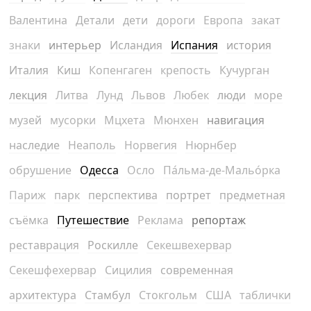
Валентина
Детали
дети
дороги
Европа
закат
знаки
интерьер
Исландия
Испания
история
Италия
Киш
Копенгаген
крепость
Кучурган
лекция
Литва
Лунд
Львов
Любек
люди
море
музей
мусорки
Мцхета
Мюнхен
навигация
наследие
Неаполь
Норвегия
Нюрнбер
обрушение
Одесса
Осло
Па́льма-де-Мальо́рка
Париж
парк
перспектива
портрет
предметная
съёмка
Путешествие
Реклама
репортаж
реставрация
Роскилле
Секешвехервар
Секешфехервар
Сицилия
современная
архитектура
Стамбул
Стокгольм
США
таблички