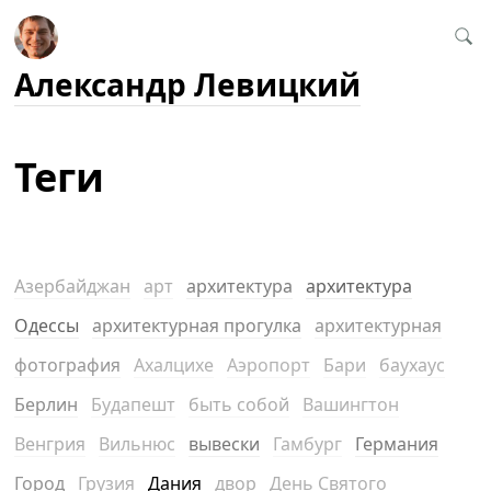
Александр Левицкий
Теги
Азербайджан
арт
архитектура
архитектура
Одессы
архитектурная прогулка
архитектурная
фотография
Ахалцихе
Аэропорт
Бари
баухаус
Берлин
Будапешт
быть собой
Вашингтон
Венгрия
Вильнюс
вывески
Гамбург
Германия
Город
Грузия
Дания
двор
День Святого