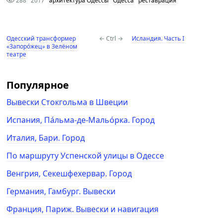
288
2017
архитектура Одессы
Одесса
реставрация
Одесский трансформер
← Ctrl →
Исландия. Часть I
«Запоро́жец» в Зелёном
театре
Популярное
Вывески Стокгольма в Швеции
Испания, Па́льма-де-Мальо́рка. Город
Италия, Бари. Город
По маршруту Успенской улицы в Одессе
Венгрия, Секешфехервар. Город
Германия, Гамбург. Вывески
Франция, Париж. Вывески и навигация